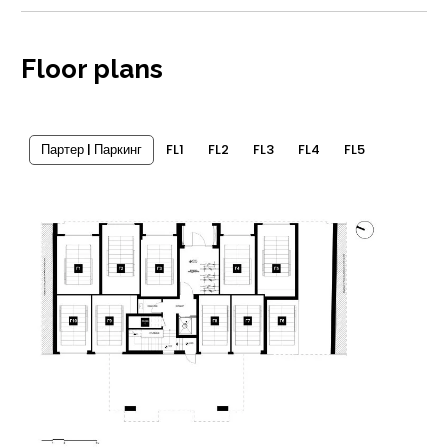
Floor plans
Партер | Паркинг
FL1
FL2
FL3
FL4
FL5