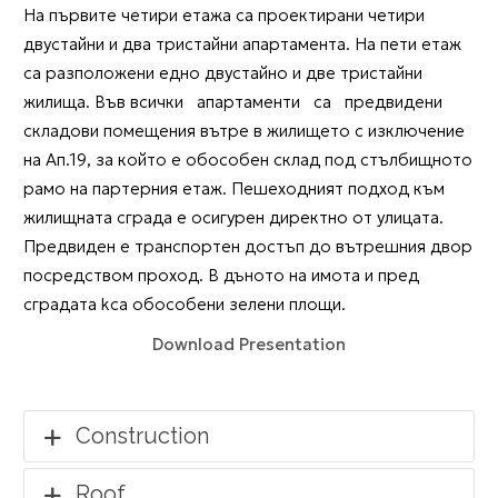
На първите четири етажа са проектирани четири
двустайни и два тристайни апартамента. На пети етаж
са разположени едно двустайно и две тристайни
жилища. Във всички апартаменти са предвидени
складови помещения вътре в жилището с изключение
на Ап.19, за който е обособен склад под стълбищното
рамо на партерния етаж. Пешеходният подход към
жилищната сграда е осигурен директно от улицата.
Предвиден е транспортен достъп до вътрешния двор
посредством проход. В дъното на имота и пред
сградата kса обособени зелени площи.
Download Presentation
Construction
Roof