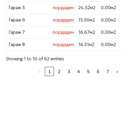
Гараж 5
пордаден
24.52м2
0.00м2
Гараж 6
пордаден
15.50м2
0.00м2
Гараж 7
пордаден
16.67м2
0.00м2
Гараж 8
пордаден
16.31м2
0.00м2
Showing 1 to 10 of 62 entries
‹
1
2
3
4
5
6
7
›