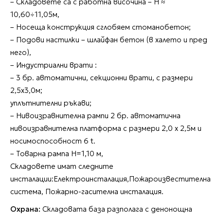
– Складовете са с работна височина – H ≈
10,60÷11,05м,
– Носеща конструкция сглобяем стоманобетон;
– Подови настилки – шлайфан бетон (в халето и пред
него),
– Индустриални врати :
– 3 бр. автоматични, секционни врати, с размери
2,5х3,0м;
уплътнителни ръкави;
– Нивоизравнителна рампи 2 бр. автоматична
нивоизравнителна платформа с размери 2,0 х 2,5м и
носимоспособност 6 t.
– Товарна рампа Н=1,10 м,
Складовете имат следните
инсталации:Електроинсталация,Пожароизвестителна
система, Пожарно-гасителна инсталация.
Охрана:
Складовата база разполага с денонощна