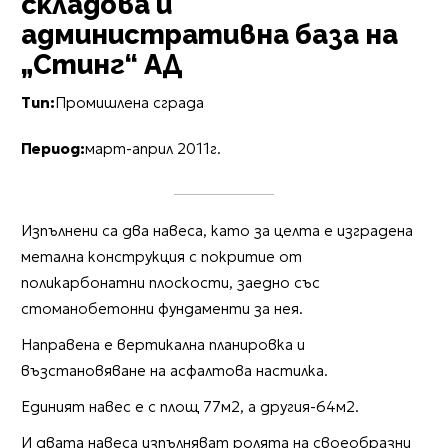
складова и
административна база на
„Стинг“ АД
Тип:
Промишлена сграда
Период:
март-април 2011г.
Изпълнени са два навеса, като за целта е изградена
метална конструкция с покритие от
поликарбонатни плоскости, заедно със
стоманобетонни фундаменти за нея.
Направена е вертикална планировка и
възстановяване на асфалтова настилка.
Единият навес е с площ 77м2, а другия-64м2.
И двата навеса изпълняват ролята на своеобразни