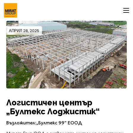
АПРИЛ 28, 2025
Логистичен център
„Бултекс Лоджистик“
Възложител:„Бултекс 99” ЕООД