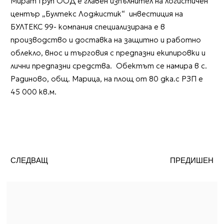
Мират Груп ООД е главен изпълнител на логистичен
център „Бултекс Лоджистик“ инвестиция на
БУЛТЕКС 99- компания специализирана е в
производство и доставка на защитно и работно
облекло, внос и търговия с предпазни екипировки и
лични предпазни средства. Обектът се намира в с.
Радиново, общ. Марица, на площ от 80 дка.с РЗП е
45 000 кв.м.
СЛЕДВАЩ
ПРЕДИШЕН